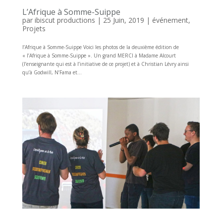
L’Afrique à Somme-Suippe
par
ibiscut productions
|
25 Juin, 2019
|
événement
,
Projets
l’Afrique à Somme-Suippe Voici les photos de la deuxième édition de
« l’Afrique à Somme-Suippe ». Un grand MERCI à Madame Alcourt
(l’enseignante qui est à l’initiative de ce projet) et à Christian Lévry ainsi
qu’à Godwill, N’Fama et...