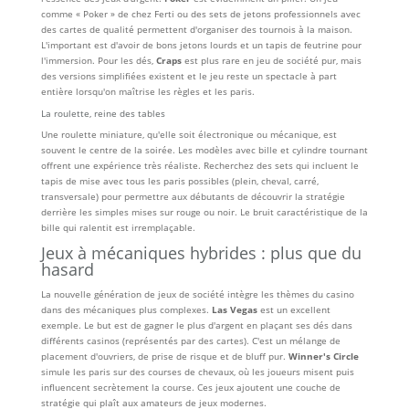
comme « Poker » de chez Ferti ou des sets de jetons professionnels avec
des cartes de qualité permettent d'organiser des tournois à la maison.
L'important est d'avoir de bons jetons lourds et un tapis de feutrine pour
l'immersion. Pour les dés,
Craps
est plus rare en jeu de société pur, mais
des versions simplifiées existent et le jeu reste un spectacle à part
entière lorsqu'on maîtrise les règles et les paris.
La roulette, reine des tables
Une roulette miniature, qu'elle soit électronique ou mécanique, est
souvent le centre de la soirée. Les modèles avec bille et cylindre tournant
offrent une expérience très réaliste. Recherchez des sets qui incluent le
tapis de mise avec tous les paris possibles (plein, cheval, carré,
transversale) pour permettre aux débutants de découvrir la stratégie
derrière les simples mises sur rouge ou noir. Le bruit caractéristique de la
bille qui ralentit est irremplaçable.
Jeux à mécaniques hybrides : plus que du
hasard
La nouvelle génération de jeux de société intègre les thèmes du casino
dans des mécaniques plus complexes.
Las Vegas
est un excellent
exemple. Le but est de gagner le plus d'argent en plaçant ses dés dans
différents casinos (représentés par des cartes). C'est un mélange de
placement d'ouvriers, de prise de risque et de bluff pur.
Winner's Circle
simule les paris sur des courses de chevaux, où les joueurs misent puis
influencent secrètement la course. Ces jeux ajoutent une couche de
stratégie qui plaît aux amateurs de jeux modernes.