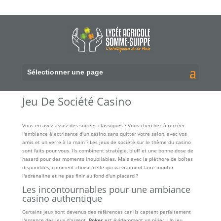
Sélectionner une page
Jeu De Société Casino
Vous en avez assez des soirées classiques ? Vous cherchez à recréer
l'ambiance électrisante d'un casino sans quitter votre salon, avec vos
amis et un verre à la main ? Les jeux de société sur le thème du casino
sont faits pour vous. Ils combinent stratégie, bluff et une bonne dose de
hasard pour des moments inoubliables. Mais avec la pléthore de boîtes
disponibles, comment choisir celle qui va vraiment faire monter
l'adrénaline et ne pas finir au fond d'un placard ?
Les incontournables pour une ambiance
casino authentique
Certains jeux sont devenus des références car ils captent parfaitement
l'essence des jeux d'argent.
Poker
est évidemment un pilier. Un jeu