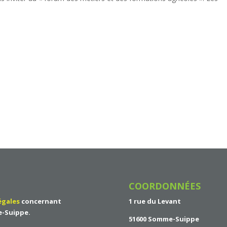
COORDONNÉES
égales
concernant
1 rue du Levant
e-Suippe
.
51600 Somme-Suippe