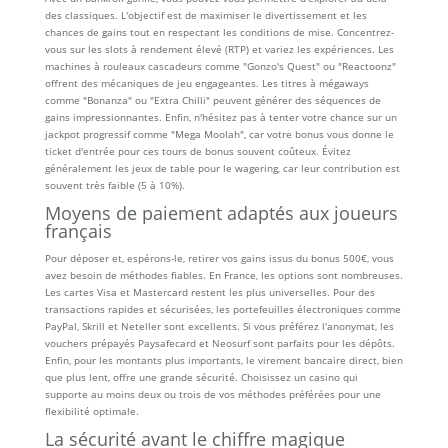
des classiques. L'objectif est de maximiser le divertissement et les
chances de gains tout en respectant les conditions de mise. Concentrez-
vous sur les slots à rendement élevé (RTP) et variez les expériences. Les
machines à rouleaux cascadeurs comme "Gonzo's Quest" ou "Reactoonz"
offrent des mécaniques de jeu engageantes. Les titres à mégaways
comme "Bonanza" ou "Extra Chilli" peuvent générer des séquences de
gains impressionnantes. Enfin, n'hésitez pas à tenter votre chance sur un
jackpot progressif comme "Mega Moolah", car votre bonus vous donne le
ticket d'entrée pour ces tours de bonus souvent coûteux. Évitez
généralement les jeux de table pour le wagering, car leur contribution est
souvent très faible (5 à 10%).
Moyens de paiement adaptés aux joueurs
français
Pour déposer et, espérons-le, retirer vos gains issus du bonus 500€, vous
avez besoin de méthodes fiables. En France, les options sont nombreuses.
Les cartes Visa et Mastercard restent les plus universelles. Pour des
transactions rapides et sécurisées, les portefeuilles électroniques comme
PayPal, Skrill et Neteller sont excellents. Si vous préférez l'anonymat, les
vouchers prépayés Paysafecard et Neosurf sont parfaits pour les dépôts.
Enfin, pour les montants plus importants, le virement bancaire direct, bien
que plus lent, offre une grande sécurité. Choisissez un casino qui
supporte au moins deux ou trois de vos méthodes préférées pour une
flexibilité optimale.
La sécurité avant le chiffre magique