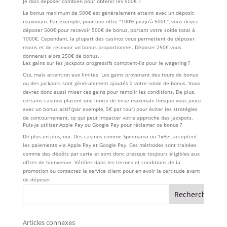
Je dois déposer combien pour obtenir les 500€ ?
Le bonus maximum de 500€ est généralement atteint avec un déposit
maximum. Par exemple, pour une offre "100% jusqu'à 500€", vous devez
déposer 500€ pour recevoir 500€ de bonus, portant votre solde total à
1000€. Cependant, la plupart des casinos vous permettent de déposer
moins et de recevoir un bonus proportionnel. Déposer 250€ vous
donnerait alors 250€ de bonus.
Les gains sur les jackpots progressifs comptent-ils pour le wagering ?
Oui, mais attention aux limites. Les gains provenant des tours de bonus
ou des jackpots sont généralement ajoutés à votre solde de bonus. Vous
devrez donc aussi miser ces gains pour remplir les conditions. De plus,
certains casinos placent une limite de mise maximale lorsque vous jouez
avec un bonus actif (par exemple, 5€ par tour) pour éviter les stratégies
de contournement, ce qui peut impacter votre approche des jackpots.
Puis-je utiliser Apple Pay ou Google Pay pour réclamer ce bonus ?
De plus en plus, oui. Des casinos comme Spinmama ou 1xBet acceptent
les paiements via Apple Pay et Google Pay. Ces méthodes sont traitées
comme des dépôts par carte et sont donc presque toujours éligibles aux
offres de bienvenue. Vérifiez dans les termes et conditions de la
promotion ou contactez le service client pour en avoir la certitude avant
de déposer.
Articles connexes