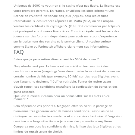
Un bonus de 500€ ne vaut rien si le casino n'est pas fiable. La licence est
votre première garantie. En France, privilégiez les sites détenant une
licence de l'Autorité Nationale des Jeux (ANJ) ou, pour les casinos
internationaux, des licences réputées de Malta (MGA) ou de Curaçao.
Vérifiez les certificats de cryptage SSL (l'URL doit commencer par https://)
qui protègent vos données financières. Consultez également les avis des
joueurs sur des forums indépendants pour avoir un retour d'expérience
sur le traitement des retraits et le service client. Un casino sérieux
comme Stake ou Parimatch affichera clairement ces informations.
FAQ
Est-ce que je peux retirer directement les 500€ de bonus ?
Non, absolument pas. Le bonus est un crédit virtuel soumis à des
conditions de mise (wagering). Vous devez parier le montant du bonus un
certain nombre de fois (par exemple, 30 fois) sur des jeux éligibles avant
que l'argent ne devienne "réel" et retirable. Tenter de retirer avant
d'avoir rempli ces conditions entraînera la confiscation du bonus et des
gains associés.
Quel est le meilleur casino pour un bonus 500€ sur les slots en ce
moment ?
Cela dépend de vos priorités. Megapari offre souvent un package de
bienvenue très généreux avec de bonnes conditions. Fresh Casino se
distingue par son interface moderne et son service client réactif. Vegasino
combine une large sélection de jeux avec des promotions régulières.
Comparez toujours les conditions de mise, la liste des jeux éligibles et les
limites de retrait avant de choisir.