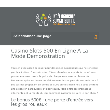
Sélectionner une page
Casino Slots 500 En Ligne A La
Mode Demonstration
Vous en avez assez de jouer pour des mises symboliques qui ne reflètent
pas l'excitation d'un vrai casino ? Vous cherchez une plateforme où vous
pouvez vraiment sentir le poids de chaque tour, avec un bonus de
bienvenue qui vous donne immédiatement les moyens de vos ambitions ?
Les casinos proposant un bonus de 500€ sur les machines à sous attirent
une attention particulière, et pour cause. Mais entre les promesses
alléchantes et la réalité du jeu, comment s'assurer de faire le bon choix ?
Le bonus 500€ : une porte d'entrée vers
les gros rouleaux