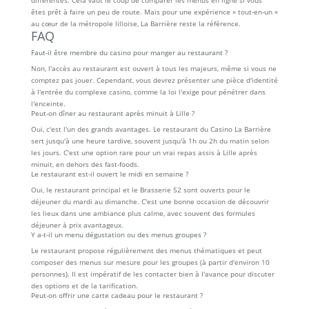
différentes. Cela vaut le coup de comparer les menus en ligne si vous
êtes prêt à faire un peu de route. Mais pour une expérience « tout-en-un »
au cœur de la métropole lilloise, La Barrière reste la référence.
FAQ
Faut-il être membre du casino pour manger au restaurant ?
Non, l'accès au restaurant est ouvert à tous les majeurs, même si vous ne
comptez pas jouer. Cependant, vous devrez présenter une pièce d'identité
à l'entrée du complexe casino, comme la loi l'exige pour pénétrer dans
l'enceinte.
Peut-on dîner au restaurant après minuit à Lille ?
Oui, c'est l'un des grands avantages. Le restaurant du Casino La Barrière
sert jusqu'à une heure tardive, souvent jusqu'à 1h ou 2h du matin selon
les jours. C'est une option rare pour un vrai repas assis à Lille après
minuit, en dehors des fast-foods.
Le restaurant est-il ouvert le midi en semaine ?
Oui, le restaurant principal et le Brasserie 52 sont ouverts pour le
déjeuner du mardi au dimanche. C'est une bonne occasion de découvrir
les lieux dans une ambiance plus calme, avec souvent des formules
déjeuner à prix avantageux.
Y a-t-il un menu dégustation ou des menus groupes ?
Le restaurant propose régulièrement des menus thématiques et peut
composer des menus sur mesure pour les groupes (à partir d'environ 10
personnes). Il est impératif de les contacter bien à l'avance pour discuter
des options et de la tarification.
Peut-on offrir une carte cadeau pour le restaurant ?