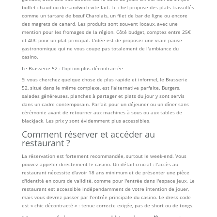
buffet chaud ou du sandwich vite fait. Le chef propose des plats travaillés
comme un tartare de bœuf Charolais, un filet de bar de ligne ou encore
des magrets de canard. Les produits sont souvent locaux, avec une
mention pour les fromages de la région. Côté budget, comptez entre 25€
et 40€ pour un plat principal. L'idée est de proposer une vraie pause
gastronomique qui ne vous coupe pas totalement de l'ambiance du
casino.
Le Brasserie 52 : l'option plus décontractée
Si vous cherchez quelque chose de plus rapide et informel, le Brasserie
52, situé dans le même complexe, est l'alternative parfaite. Burgers,
salades généreuses, planches à partager et plats du jour y sont servis
dans un cadre contemporain. Parfait pour un déjeuner ou un dîner sans
cérémonie avant de retourner aux machines à sous ou aux tables de
blackjack. Les prix y sont évidemment plus accessibles.
Comment réserver et accéder au
restaurant ?
La réservation est fortement recommandée, surtout le week-end. Vous
pouvez appeler directement le casino. Un détail crucial : l'accès au
restaurant nécessite d'avoir 18 ans minimum et de présenter une pièce
d'identité en cours de validité, comme pour l'entrée dans l'espace jeux. Le
restaurant est accessible indépendamment de votre intention de jouer,
mais vous devrez passer par l'entrée principale du casino. Le dress code
est « chic décontracté » : tenue correcte exigée, pas de short ou de tongs.