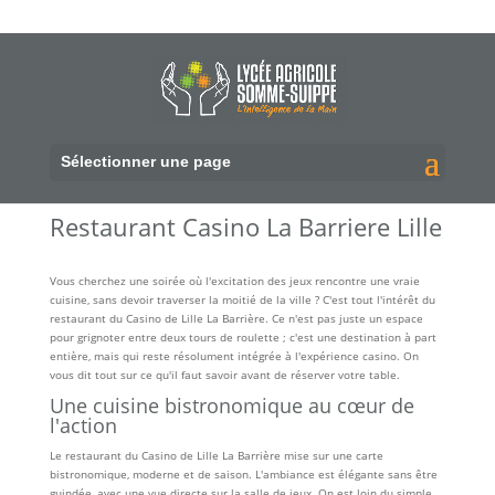
Sélectionner une page
Restaurant Casino La Barriere Lille
Vous cherchez une soirée où l'excitation des jeux rencontre une vraie
cuisine, sans devoir traverser la moitié de la ville ? C'est tout l'intérêt du
restaurant du Casino de Lille La Barrière. Ce n'est pas juste un espace
pour grignoter entre deux tours de roulette ; c'est une destination à part
entière, mais qui reste résolument intégrée à l'expérience casino. On
vous dit tout sur ce qu'il faut savoir avant de réserver votre table.
Une cuisine bistronomique au cœur de
l'action
Le restaurant du Casino de Lille La Barrière mise sur une carte
bistronomique, moderne et de saison. L'ambiance est élégante sans être
guindée, avec une vue directe sur la salle de jeux. On est loin du simple