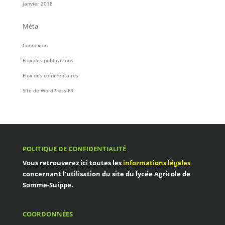
janvier 2018
Méta
Connexion
Flux des publications
Flux des commentaires
Site de WordPress-FR
POLITIQUE DE CONFIDENTIALITÉ
Vous retrouverez ici toutes les
informations légales
concernant l’utilisation du site du
lycée Agricole de
Somme-Suippe
.
COORDONNÉES