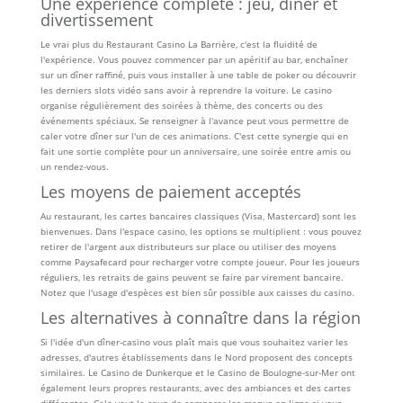
Une expérience complète : jeu, dîner et
divertissement
Le vrai plus du Restaurant Casino La Barrière, c'est la fluidité de
l'expérience. Vous pouvez commencer par un apéritif au bar, enchaîner
sur un dîner raffiné, puis vous installer à une table de poker ou découvrir
les derniers slots vidéo sans avoir à reprendre la voiture. Le casino
organise régulièrement des soirées à thème, des concerts ou des
événements spéciaux. Se renseigner à l'avance peut vous permettre de
caler votre dîner sur l'un de ces animations. C'est cette synergie qui en
fait une sortie complète pour un anniversaire, une soirée entre amis ou
un rendez-vous.
Les moyens de paiement acceptés
Au restaurant, les cartes bancaires classiques (Visa, Mastercard) sont les
bienvenues. Dans l'espace casino, les options se multiplient : vous pouvez
retirer de l'argent aux distributeurs sur place ou utiliser des moyens
comme Paysafecard pour recharger votre compte joueur. Pour les joueurs
réguliers, les retraits de gains peuvent se faire par virement bancaire.
Notez que l'usage d'espèces est bien sûr possible aux caisses du casino.
Les alternatives à connaître dans la région
Si l'idée d'un dîner-casino vous plaît mais que vous souhaitez varier les
adresses, d'autres établissements dans le Nord proposent des concepts
similaires. Le Casino de Dunkerque et le Casino de Boulogne-sur-Mer ont
également leurs propres restaurants, avec des ambiances et des cartes