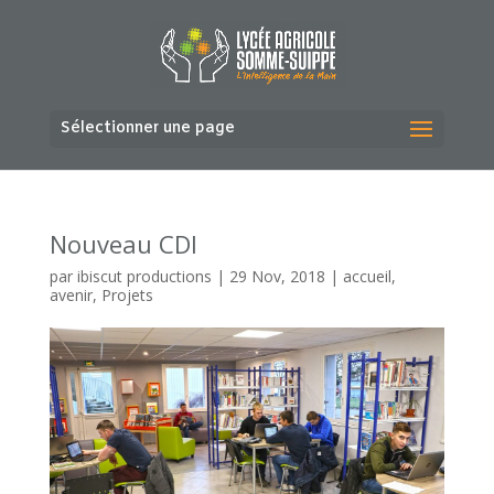
Sélectionner une page
Nouveau CDI
par
ibiscut productions
|
29 Nov, 2018
|
accueil
,
avenir
,
Projets