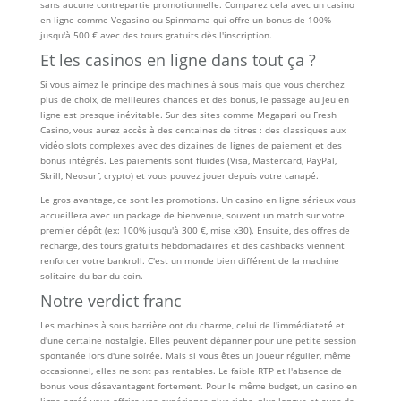
sans aucune contrepartie promotionnelle. Comparez cela avec un casino
en ligne comme Vegasino ou Spinmama qui offre un bonus de 100%
jusqu'à 500 € avec des tours gratuits dès l'inscription.
Et les casinos en ligne dans tout ça ?
Si vous aimez le principe des machines à sous mais que vous cherchez
plus de choix, de meilleures chances et des bonus, le passage au jeu en
ligne est presque inévitable. Sur des sites comme Megapari ou Fresh
Casino, vous aurez accès à des centaines de titres : des classiques aux
vidéo slots complexes avec des dizaines de lignes de paiement et des
bonus intégrés. Les paiements sont fluides (Visa, Mastercard, PayPal,
Skrill, Neosurf, crypto) et vous pouvez jouer depuis votre canapé.
Le gros avantage, ce sont les promotions. Un casino en ligne sérieux vous
accueillera avec un package de bienvenue, souvent un match sur votre
premier dépôt (ex: 100% jusqu'à 300 €, mise x30). Ensuite, des offres de
recharge, des tours gratuits hebdomadaires et des cashbacks viennent
renforcer votre bankroll. C'est un monde bien différent de la machine
solitaire du bar du coin.
Notre verdict franc
Les machines à sous barrière ont du charme, celui de l'immédiateté et
d'une certaine nostalgie. Elles peuvent dépanner pour une petite session
spontanée lors d'une soirée. Mais si vous êtes un joueur régulier, même
occasionnel, elles ne sont pas rentables. Le faible RTP et l'absence de
bonus vous désavantagent fortement. Pour le même budget, un casino en