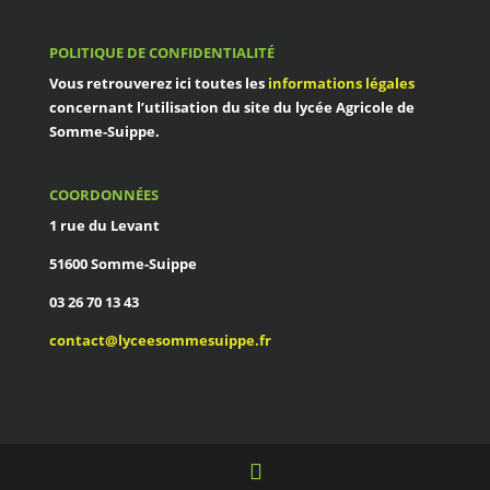
POLITIQUE DE CONFIDENTIALITÉ
Vous retrouverez ici toutes les
informations légales
concernant l’utilisation du site du
lycée Agricole de
Somme-Suippe
.
COORDONNÉES
1 rue du Levant
51600 Somme-Suippe
03 26 70 13 43
contact@lyceesommesuippe.fr