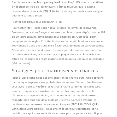
fournisseurs tels as Microgaming, NetEnt ou Play'n GO, sont susceptibles
d'héberger ce type de jeu innovant. Vérifiez toujours que le casino
dispose d'une licence de l'ARJEL (Autorité de régulation des jeux en ligne)
pour une garantie totale.
Profiter des bonus pour découvrir le jeu
Pour tester Mot Flèche sans risque, utilisez les offres de bienvenue.
Beaucoup de casinos français proposent un bonus sans dépôt, comme 10€
ou 20 tours gratuits, simplement pour l'inscription. C'est idéal pour
comprendre les règles. Ensuite, les bonus de dépôt classiques, comme un
100% jusqu'à 200€ avec une mise à x30, vous donnent un bankroll solide.
Attention : lisez les conditions. Les tours gratuits sont parfois limités à
certaines machines, et le wagering s'applique aux gains. Privilégiez les
offres où les gains des tours gratuits sont soumis à une mise raisonnable
(x30 ou moins).
Stratégies pour maximiser vos chances
Jouer à Mot Flèche n'est pas une question de chance pure. Une approche
méthodique augmente vos probabilités de succès. D'abord, familiarisez-
vous avec la grille. Repérez les lettres à haute valeur et les cases wild.
Priorisez toujours la formation du mot le plus long possible, car la
récompense augmente de façon exponentielle. Un mot de 6 lettres
rapporte bien plus que deux mots de 3 lettres. Gardez à l'esprit les
combinaisons de lettres courantes en français (ENT, EAU, TION, QUE).
Enfin, gérez votre bankroll. Fixez une mise par tour confortable et ne
doublez pas après une série de tours sans gain. La patience est clé pour