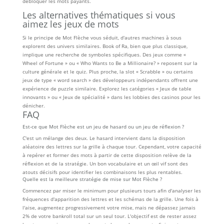
débloquer les mots payants.
Les alternatives thématiques si vous
aimez les jeux de mots
Si le principe de Mot Flèche vous séduit, d'autres machines à sous
explorent des univers similaires. Book of Ra, bien que plus classique,
implique une recherche de symboles spécifiques. Des jeux comme «
Wheel of Fortune » ou « Who Wants to Be a Millionaire? » reposent sur la
culture générale et le quiz. Plus proche, la slot « Scrabble » ou certains
jeux de type « word search » des développeurs indépendants offrent une
expérience de puzzle similaire. Explorez les catégories « Jeux de table
innovants » ou « Jeux de spécialité » dans les lobbies des casinos pour les
dénicher.
FAQ
Est-ce que Mot Flèche est un jeu de hasard ou un jeu de réflexion ?
C'est un mélange des deux. Le hasard intervient dans la disposition
aléatoire des lettres sur la grille à chaque tour. Cependant, votre capacité
à repérer et former des mots à partir de cette disposition relève de la
réflexion et de la stratégie. Un bon vocabulaire et un œil vif sont des
atouts décisifs pour identifier les combinaisons les plus rentables.
Quelle est la meilleure stratégie de mise sur Mot Flèche ?
Commencez par miser le minimum pour plusieurs tours afin d'analyser les
fréquences d'apparition des lettres et les schémas de la grille. Une fois à
l'aise, augmentez progressivement votre mise, mais ne dépassez jamais
2% de votre bankroll total sur un seul tour. L'objectif est de rester assez