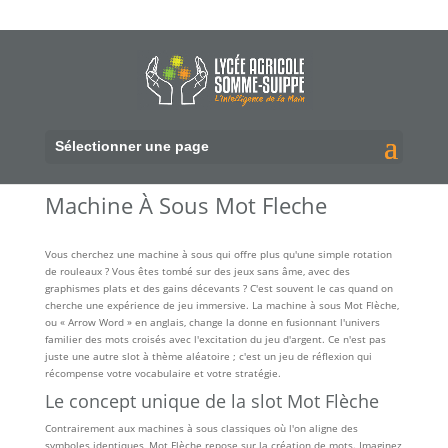
Sélectionner une page
Machine À Sous Mot Fleche
Vous cherchez une machine à sous qui offre plus qu'une simple rotation
de rouleaux ? Vous êtes tombé sur des jeux sans âme, avec des
graphismes plats et des gains décevants ? C'est souvent le cas quand on
cherche une expérience de jeu immersive. La machine à sous Mot Flèche,
ou « Arrow Word » en anglais, change la donne en fusionnant l'univers
familier des mots croisés avec l'excitation du jeu d'argent. Ce n'est pas
juste une autre slot à thème aléatoire ; c'est un jeu de réflexion qui
récompense votre vocabulaire et votre stratégie.
Le concept unique de la slot Mot Flèche
Contrairement aux machines à sous classiques où l'on aligne des
symboles identiques, Mot Flèche repose sur la création de mots. Imaginez