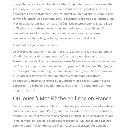
une grille de lettres, semblable à celle d'un jeu de mots croisés simplifié.
Votre objectif est de former des mots valides en alignant des lettres
adjacentes horizontalement, verticalement ou en diagonale. Chaque mot
formé déclenche un paiement, dont le montant dépend de la longueur du
mot et de la valeur des lettres utilisées. Des lettres comme le Z, le K ou
le W, plus rares, offrent souvent des multiplicateurs plus élevés. Cette
mécanique transforme chaque tour en un petit puzzle, où votre
connaissance de la langue française devient un atout direct.
Comment les gains sont calculés
Le système de paiement est clair et stratégique. Une table de paiement
détaille la valeur de chaque mot en fonction du nombre de lettres.
Former un mot de 3 lettres peut rapporter 5x votre mise, tandis qu'un mot
de 7 lettres ou plus peut déclencher un gain de 500x ou plus. De plus, les
lettres « premium » sur la grille sont souvent surlignées. Si vous parvenez
à les intégrer dans votre mot, un multiplicateur supplémentaire
s'applique. Certaines versions du jeu incluent des cases « wild » qui se
substituent à n'importe quelle lettre, vous aidant à compléter des mots
longs et lucratifs.
Où jouer à Mot Flèche en ligne en France
Cette slot n'est pas disponible sur toutes les plateformes, car elle relève
d'un créneau spécifique. Pour y jouer en sécurité et avec des conditions
équitables, tournez-vous vers des casinos en ligne sérieux proposant une
large gamme de jeux de développeurs reconnus. En France, des casinos
comme Vegasino, Spinmama ou Fresh Casino, qui travaillent avec des