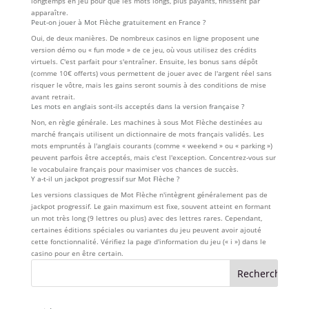
longtemps en jeu pour que les mots longs, plus payants, finissent par
apparaître.
Peut-on jouer à Mot Flèche gratuitement en France ?
Oui, de deux manières. De nombreux casinos en ligne proposent une
version démo ou « fun mode » de ce jeu, où vous utilisez des crédits
virtuels. C'est parfait pour s'entraîner. Ensuite, les bonus sans dépôt
(comme 10€ offerts) vous permettent de jouer avec de l'argent réel sans
risquer le vôtre, mais les gains seront soumis à des conditions de mise
avant retrait.
Les mots en anglais sont-ils acceptés dans la version française ?
Non, en règle générale. Les machines à sous Mot Flèche destinées au
marché français utilisent un dictionnaire de mots français validés. Les
mots empruntés à l'anglais courants (comme « weekend » ou « parking »)
peuvent parfois être acceptés, mais c'est l'exception. Concentrez-vous sur
le vocabulaire français pour maximiser vos chances de succès.
Y a-t-il un jackpot progressif sur Mot Flèche ?
Les versions classiques de Mot Flèche n'intègrent généralement pas de
jackpot progressif. Le gain maximum est fixe, souvent atteint en formant
un mot très long (9 lettres ou plus) avec des lettres rares. Cependant,
certaines éditions spéciales ou variantes du jeu peuvent avoir ajouté
cette fonctionnalité. Vérifiez la page d'information du jeu (« i ») dans le
casino pour en être certain.