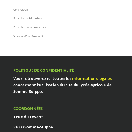
Connexion
Flux des publications
Flux des commentaires
Site de WordPress-FR
POLITIQUE DE CONFIDENTIALITÉ
Vous retrouverez ici toutes les
informations légales
concernant l’utilisation du site du
lycée Agricole de
Somme-Suippe
.
COORDONNÉES
1 rue du Levant
51600 Somme-Suippe