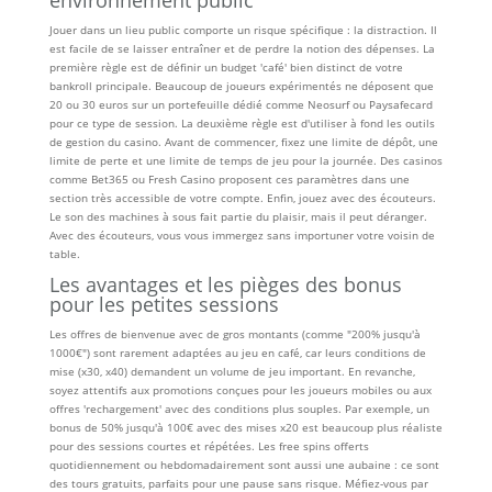
environnement public
Jouer dans un lieu public comporte un risque spécifique : la distraction. Il
est facile de se laisser entraîner et de perdre la notion des dépenses. La
première règle est de définir un budget 'café' bien distinct de votre
bankroll principale. Beaucoup de joueurs expérimentés ne déposent que
20 ou 30 euros sur un portefeuille dédié comme Neosurf ou Paysafecard
pour ce type de session. La deuxième règle est d'utiliser à fond les outils
de gestion du casino. Avant de commencer, fixez une limite de dépôt, une
limite de perte et une limite de temps de jeu pour la journée. Des casinos
comme Bet365 ou Fresh Casino proposent ces paramètres dans une
section très accessible de votre compte. Enfin, jouez avec des écouteurs.
Le son des machines à sous fait partie du plaisir, mais il peut déranger.
Avec des écouteurs, vous vous immergez sans importuner votre voisin de
table.
Les avantages et les pièges des bonus
pour les petites sessions
Les offres de bienvenue avec de gros montants (comme "200% jusqu'à
1000€") sont rarement adaptées au jeu en café, car leurs conditions de
mise (x30, x40) demandent un volume de jeu important. En revanche,
soyez attentifs aux promotions conçues pour les joueurs mobiles ou aux
offres 'rechargement' avec des conditions plus souples. Par exemple, un
bonus de 50% jusqu'à 100€ avec des mises x20 est beaucoup plus réaliste
pour des sessions courtes et répétées. Les free spins offerts
quotidiennement ou hebdomadairement sont aussi une aubaine : ce sont
des tours gratuits, parfaits pour une pause sans risque. Méfiez-vous par