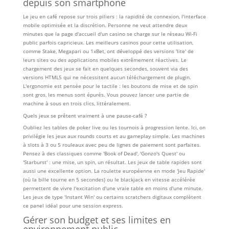
depuis son smartphone
Le jeu en café repose sur trois piliers : la rapidité de connexion, l'interface
mobile optimisée et la discrétion. Personne ne veut attendre deux
minutes que la page d'accueil d'un casino se charge sur le réseau Wi-Fi
public parfois capricieux. Les meilleurs casinos pour cette utilisation,
comme Stake, Megapari ou 1xBet, ont développé des versions 'lite' de
leurs sites ou des applications mobiles extrêmement réactives. Le
chargement des jeux se fait en quelques secondes, souvent via des
versions HTML5 qui ne nécessitent aucun téléchargement de plugin.
L'ergonomie est pensée pour le tactile : les boutons de mise et de spin
sont gros, les menus sont épurés. Vous pouvez lancer une partie de
machine à sous en trois clics, littéralement.
Quels jeux se prêtent vraiment à une pause-café ?
Oubliez les tables de poker live ou les tournois à progression lente. Ici, on
privilégie les jeux aux rounds courts et au gameplay simple. Les machines
à slots à 3 ou 5 rouleaux avec peu de lignes de paiement sont parfaites.
Pensez à des classiques comme 'Book of Dead', 'Gonzo's Quest' ou
'Starburst' : une mise, un spin, un résultat. Les jeux de table rapides sont
aussi une excellente option. La roulette européenne en mode 'Jeu Rapide'
(où la bille tourne en 5 secondes) ou le blackjack en vitesse accélérée
permettent de vivre l'excitation d'une vraie table en moins d'une minute.
Les jeux de type 'Instant Win' ou certains scratchers digitaux complètent
ce panel idéal pour une session express.
Gérer son budget et ses limites en