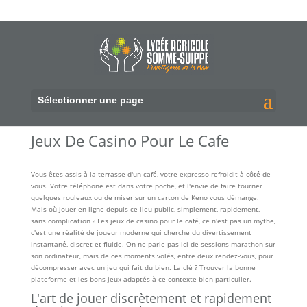
Sélectionner une page
Jeux De Casino Pour Le Cafe
Vous êtes assis à la terrasse d'un café, votre expresso refroidit à côté de
vous. Votre téléphone est dans votre poche, et l'envie de faire tourner
quelques rouleaux ou de miser sur un carton de Keno vous démange.
Mais où jouer en ligne depuis ce lieu public, simplement, rapidement,
sans complication ? Les jeux de casino pour le café, ce n'est pas un mythe,
c'est une réalité de joueur moderne qui cherche du divertissement
instantané, discret et fluide. On ne parle pas ici de sessions marathon sur
son ordinateur, mais de ces moments volés, entre deux rendez-vous, pour
décompresser avec un jeu qui fait du bien. La clé ? Trouver la bonne
plateforme et les bons jeux adaptés à ce contexte bien particulier.
L'art de jouer discrètement et rapidement