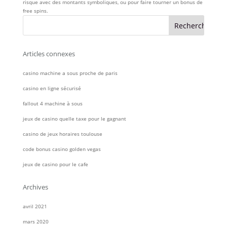
risque avec des montants symboliques, ou pour faire tourner un bonus de
free spins.
Articles connexes
casino machine a sous proche de paris
casino en ligne sécurisé
fallout 4 machine à sous
jeux de casino quelle taxe pour le gagnant
casino de jeux horaires toulouse
code bonus casino golden vegas
jeux de casino pour le cafe
Archives
avril 2021
mars 2020