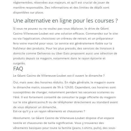
réglementées, réservées aux majeurs, et qu'il est crucial de jouer de
manière responsable. Des informations et des limites de dépôt sont
disponibles sur place.
Une alternative en ligne pour les courses ?
Si vous ne pouvez ou ne voulez pas vous déplacer, le drive de Géant
Casino Villeneuve-Loubet est une solution efficace. Commandez sur le site
ou via l'application, choisissez un créneau de retrait, et un préparateur
fera votre marché pour vous. Le service est généralement fiable sur la
fraîcheur des produits. Pour les plus pressés, des services de livraison à
domicile comme Deliveroo ou Uber Eats proposent aussi une sélection de
produits depuis ce magasin, notamment dans le rayon épicerie et
surgelés.
FAQ
Le Géant Casino de Villeneuve-Loubet est-il ouvert le dimanche ?
Oui, mais avec des horaires réduits. En règle générale, le magasin ouvre
le dimanche matin, souvent de 9h à 12h30. Cependant, ces horaires sont
susceptibles de changer, notamment pendant les vacances scolaires ou
l'été. Il est fortement conseillé de consulter la page officielle du magasin
sur le site géantcasino.fr ou de téléphoner directement au standard avant
de vous déplacer un dimanche.
Est-ce qu'il y a un rayon vêtements et chaussures ?
Absolument. Le Géant Casino de Villeneuve-Loubet dispose d'un espace
textile et chaussures de taille significative. Vous y trouverez des
vêtements basiques pour toute la famille (jeans, t-shirts, pulls), des sous-