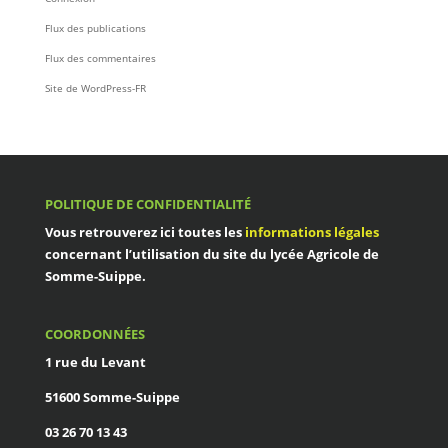
Flux des publications
Flux des commentaires
Site de WordPress-FR
POLITIQUE DE CONFIDENTIALITÉ
Vous retrouverez ici toutes les
informations légales
concernant l’utilisation du site du
lycée Agricole de
Somme-Suippe
.
COORDONNÉES
1 rue du Levant
51600 Somme-Suippe
03 26 70 13 43