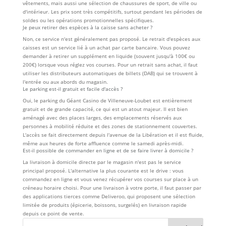
vêtements, mais aussi une sélection de chaussures de sport, de ville ou
d'intérieur. Les prix sont très compétitifs, surtout pendant les périodes de
soldes ou les opérations promotionnelles spécifiques.
Je peux retirer des espèces à la caisse sans acheter ?
Non, ce service n'est généralement pas proposé. Le retrait d'espèces aux
caisses est un service lié à un achat par carte bancaire. Vous pouvez
demander à retirer un supplément en liquide (souvent jusqu'à 100€ ou
200€) lorsque vous réglez vos courses. Pour un retrait sans achat, il faut
utiliser les distributeurs automatiques de billets (DAB) qui se trouvent à
l'entrée ou aux abords du magasin.
Le parking est-il gratuit et facile d'accès ?
Oui, le parking du Géant Casino de Villeneuve-Loubet est entièrement
gratuit et de grande capacité, ce qui est un atout majeur. Il est bien
aménagé avec des places larges, des emplacements réservés aux
personnes à mobilité réduite et des zones de stationnement couvertes.
L'accès se fait directement depuis l'avenue de la Libération et il est fluide,
même aux heures de forte affluence comme le samedi après-midi.
Est-il possible de commander en ligne et de se faire livrer à domicile ?
La livraison à domicile directe par le magasin n'est pas le service
principal proposé. L'alternative la plus courante est le drive : vous
commandez en ligne et vous venez récupérer vos courses sur place à un
créneau horaire choisi. Pour une livraison à votre porte, il faut passer par
des applications tierces comme Deliveroo, qui proposent une sélection
limitée de produits (épicerie, boissons, surgelés) en livraison rapide
depuis ce point de vente.