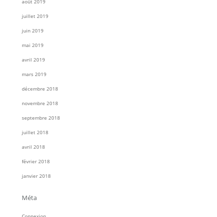
août 2019
juillet 2019
juin 2019
mai 2019
avril 2019
mars 2019
décembre 2018
novembre 2018
septembre 2018
juillet 2018
avril 2018
février 2018
janvier 2018
Méta
Connexion