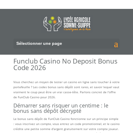
Sélectionner une page
Funclub Casino No Deposit Bonus
Code 2026
Vous cherchez un moyen de tester un casino en ligne sans toucher à votre
portefeuille ? Les codes bonus sans dépôt sont rares, et savoir lequel vaut
vraiment le coup peut être un vrai casse-tête. Parlons concret de l'offre
de FunClub Casino pour 2026.
Démarrer sans risquer un centime : le
bonus sans dépôt décrypté
Le bonus sans dépôt de FunClub Casino fonctionne sur un principe simple
: vous inscrivez un compte, vous entrez un code promotionnel, et le casino
crédite une petite somme d'argent gratuitement sur votre compte joueur.