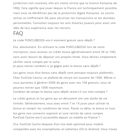
juridiction soit courante, elle est moins stricte que la licence française de
l'ANJ. Cela signifie que jouer depuis la France est techniquement possible,
mais vous ne bénéficiez pas de la protection légale française. Le casino
utilise un chiffrement SSL pour sécuriser les transactions et les données
personnelles. Consultez toujours les avis d'autres joueurs pour avoir une
idée de leur expérience avec les retraits.
FAQ
Le code FUNCLUB2026 est-il vraiment gratuit sans dépôt ?
Oui, absolument. En utilisant le code FUNCLUB2026 lors de votre
inscription, vous recevez un crédit bonus (généralement entre 5€ et 10€)
sans avoir besoin de déposer vos propres fonds. Vous devrez simplement
vérifier votre compte par la suite.
Je peux retirer combien si je gagne avec le bonus sans dépôt ?
Les gains issus d'un bonus sans dépôt sont presque toujours plafonnés.
Chez FunClub Casino, ce plafond de retrait est souvent de 100€. Même si
vous parvenez à générer 500€ de gains avec vos 10€ gratuits, vous ne
pourrez retirer que 100€ maximum.
Combien de temps le bonus sans dépôt reste-t-il sur mon compte ?
Le crédit gratuit et les gains qui en découlent ont une durée de vie
limitée. Généralement, vous avez entre 7 et 14 jours pour utiliser le
bonus et remplir les conditions de mise. Passé ce délai, le bonus et tous
les gains non convertis expirent et sont retirés de votre compte.
FunClub Casino est-il accessible depuis un mobile en France ?
Oui, FunClub Casino dispose d'un site web optimisé pour mobile
compatible avec les smartphones et tablettes iOS et Android. Vous n'avez