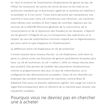
loi. Seul le titulaire de l'autorisation d'exploitation (le gérant du bar, de
l'hôtel, du restaurant, du casino, du cercle de jeux ou du club) ou un
technicien mandaté par le fournisseur agréé de la machine est habilité à
la posséder et à s'en servir. Toute autre personne qui manipulerait une
machine à sous avec cette clé commettrait une infraction. Les machines
elles-mêmes sont scellées et font l'objet de contrôles réguliers par les
services de la DGCCRF (Direction générale de la concurrence, de la
consommation et de la répression des fraudes) et les douanes. L'objectif
est de garantir l'intégrité du jeu, la transparence des opérations, et le
respect du taux de redistribution minimum imposé par la réglementation,
qui varie selon le type d'appareil et l'établissement.
La différence entre clé d'opérateur et clé de technicien
Il existe souvent deux niveaux d'accès. La clé d'opérateur, celle dont on
parle ici, donne accès aux fonctions de gestion quotidienne évoquées plus
haut. La clé de technicien, ou clé « maître », offre un niveau d'accès bien
plus profond. Elle permet de modifier des paramètres fondamentaux
comme la programmation des jeux, le taux de redistribution, ou la
configuration des dénominations acceptées. Cette clé est réservée aux
employés des sociétés fournissant les machines, comme Brest B,
Stéphane Clair Jeux, ou d'autres opérateurs agréés. Son usage est tracé et
logué électroniquement dans la mémoire de la machine pour assurer une
traçabilité complète.
Pourquoi vous ne devriez pas en chercher
une à acheter