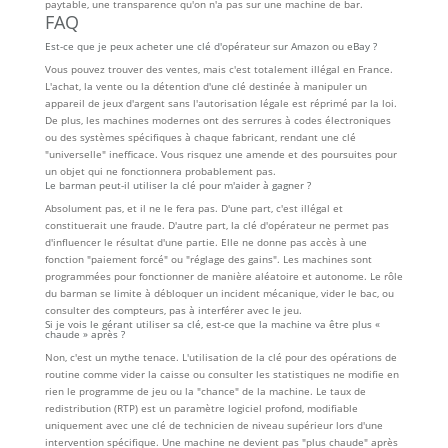
paytable, une transparence qu'on n'a pas sur une machine de bar.
FAQ
Est-ce que je peux acheter une clé d'opérateur sur Amazon ou eBay ?
Vous pouvez trouver des ventes, mais c'est totalement illégal en France.
L'achat, la vente ou la détention d'une clé destinée à manipuler un
appareil de jeux d'argent sans l'autorisation légale est réprimé par la loi.
De plus, les machines modernes ont des serrures à codes électroniques
ou des systèmes spécifiques à chaque fabricant, rendant une clé
"universelle" inefficace. Vous risquez une amende et des poursuites pour
un objet qui ne fonctionnera probablement pas.
Le barman peut-il utiliser la clé pour m'aider à gagner ?
Absolument pas, et il ne le fera pas. D'une part, c'est illégal et
constituerait une fraude. D'autre part, la clé d'opérateur ne permet pas
d'influencer le résultat d'une partie. Elle ne donne pas accès à une
fonction "paiement forcé" ou "réglage des gains". Les machines sont
programmées pour fonctionner de manière aléatoire et autonome. Le rôle
du barman se limite à débloquer un incident mécanique, vider le bac, ou
consulter des compteurs, pas à interférer avec le jeu.
Si je vois le gérant utiliser sa clé, est-ce que la machine va être plus «
chaude » après ?
Non, c'est un mythe tenace. L'utilisation de la clé pour des opérations de
routine comme vider la caisse ou consulter les statistiques ne modifie en
rien le programme de jeu ou la "chance" de la machine. Le taux de
redistribution (RTP) est un paramètre logiciel profond, modifiable
uniquement avec une clé de technicien de niveau supérieur lors d'une
intervention spécifique. Une machine ne devient pas "plus chaude" après