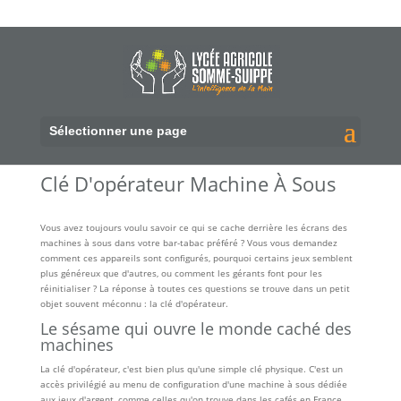
Sélectionner une page
Clé D'opérateur Machine À Sous
Vous avez toujours voulu savoir ce qui se cache derrière les écrans des
machines à sous dans votre bar-tabac préféré ? Vous vous demandez
comment ces appareils sont configurés, pourquoi certains jeux semblent
plus généreux que d'autres, ou comment les gérants font pour les
réinitialiser ? La réponse à toutes ces questions se trouve dans un petit
objet souvent méconnu : la clé d'opérateur.
Le sésame qui ouvre le monde caché des
machines
La clé d'opérateur, c'est bien plus qu'une simple clé physique. C'est un
accès privilégié au menu de configuration d'une machine à sous dédiée
aux jeux d'argent, comme celles qu'on trouve dans les cafés en France