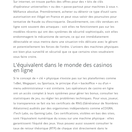
Sur internet, on trouve parfois des offres pour des « kits de clés
d'opérateur universelles » ou des « passe-partout pour machines à sous ».
Méfiance absolue. Premièrement, acheter ou détenir ce type d'outil sans
autorisation est illégal en France et peut vous valoir des poursuites pour
tentative de fraude ou d'escroquerie. Deuxièmement, ces clés vendues en
ligne sont souvent des arnaques : soit elles ne fonctionnent pas sur les
modèles récents qui ont des systèmes de sécurité sophistiqués, soit elles
endommagent le mécanisme de serrure, ce qui est immédiatement
détectable et vous mettra dans une situation très délicate avec le gérant
et potentiellement les forces de l'ordre. L'univers des machines physiques
est bien plus surveillé et sécurisé que ce que certains sites voudraient
vous faire croire.
L'équivalent dans le monde des casinos
en ligne
Si le concept de « clé » physique n'existe pas sur les plateformes comme
1xBet, Megapari, ou Sportaza, le principe d'un « backoffice » ou d'un «
menu administrateur » est similaire. Les opérateurs de casino en ligne
ont un accès complet à leurs systèmes pour gérer les bonus, consulter les
statistiques de jeu, ou régler les problèmes techniques. Pour vous, joueur,
la transparence se fait via les certificats de RNG (Générateur de Nombres
Aléatoires) audités par des organismes indépendants comme eCOGRA,
iTech Labs, ou Gaming Labs. Ces certifications, visibles en bas des sites,
sont l'équivalent numérique du sceau sur une machine physique : elles
garantissent l'équité des jeux. Vous pouvez aussi souvent consulter le
taux de retour théorique (RTP) de chaque slot directement dans le