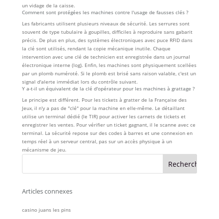
un vidage de la caisse.
Comment sont protégées les machines contre l'usage de fausses clés ?
Les fabricants utilisent plusieurs niveaux de sécurité. Les serrures sont
souvent de type tubulaire à goupilles, difficiles à reproduire sans gabarit
précis. De plus en plus, des systèmes électroniques avec puce RFID dans
la clé sont utilisés, rendant la copie mécanique inutile. Chaque
intervention avec une clé de technicien est enregistrée dans un journal
électronique interne (log). Enfin, les machines sont physiquement scellées
par un plomb numéroté. Si le plomb est brisé sans raison valable, c'est un
signal d'alerte immédiat lors du contrôle suivant.
Y a-t-il un équivalent de la clé d'opérateur pour les machines à grattage ?
Le principe est différent. Pour les tickets à gratter de la Française des
Jeux, il n'y a pas de "clé" pour la machine en elle-même. Le détaillant
utilise un terminal dédié (le TIR) pour activer les carnets de tickets et
enregistrer les ventes. Pour vérifier un ticket gagnant, il le scanne avec ce
terminal. La sécurité repose sur des codes à barres et une connexion en
temps réel à un serveur central, pas sur un accès physique à un
mécanisme de jeu.
Articles connexes
casino juans les pins