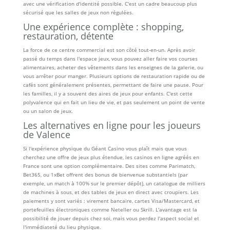
avec une vérification d'identité possible. C'est un cadre beaucoup plus
sécurisé que les salles de jeux non régulées.
Une expérience complète : shopping,
restauration, détente
La force de ce centre commercial est son côté tout-en-un. Après avoir
passé du temps dans l'espace jeux, vous pouvez aller faire vos courses
alimentaires, acheter des vêtements dans les enseignes de la galerie, ou
vous arrêter pour manger. Plusieurs options de restauration rapide ou de
cafés sont généralement présentes, permettant de faire une pause. Pour
les familles, il y a souvent des aires de jeux pour enfants. C'est cette
polyvalence qui en fait un lieu de vie, et pas seulement un point de vente
ou un salon de jeux.
Les alternatives en ligne pour les joueurs
de Valence
Si l'expérience physique du Géant Casino vous plaît mais que vous
cherchez une offre de jeux plus étendue, les casinos en ligne agréés en
France sont une option complémentaire. Des sites comme Parimatch,
Bet365, ou 1xBet offrent des bonus de bienvenue substantiels (par
exemple, un match à 100% sur le premier dépôt), un catalogue de milliers
de machines à sous, et des tables de jeux en direct avec croupiers. Les
paiements y sont variés : virement bancaire, cartes Visa/Mastercard, et
portefeuilles électroniques comme Neteller ou Skrill. L'avantage est la
possibilité de jouer depuis chez soi, mais vous perdez l'aspect social et
l'immédiateté du lieu physique.