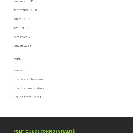
novembre 2018
septembre 2018
juillet 2018
avril 2018
février 2018
janvier 2018
Méta
Connexion
Flux des publications
Flux des commentaires
Site de WordPress-FR
POLITIQUE DE CONFIDENTIALITÉ