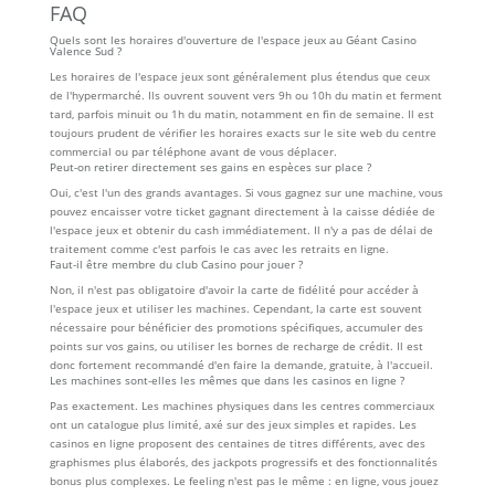
FAQ
Quels sont les horaires d'ouverture de l'espace jeux au Géant Casino
Valence Sud ?
Les horaires de l'espace jeux sont généralement plus étendus que ceux
de l'hypermarché. Ils ouvrent souvent vers 9h ou 10h du matin et ferment
tard, parfois minuit ou 1h du matin, notamment en fin de semaine. Il est
toujours prudent de vérifier les horaires exacts sur le site web du centre
commercial ou par téléphone avant de vous déplacer.
Peut-on retirer directement ses gains en espèces sur place ?
Oui, c'est l'un des grands avantages. Si vous gagnez sur une machine, vous
pouvez encaisser votre ticket gagnant directement à la caisse dédiée de
l'espace jeux et obtenir du cash immédiatement. Il n'y a pas de délai de
traitement comme c'est parfois le cas avec les retraits en ligne.
Faut-il être membre du club Casino pour jouer ?
Non, il n'est pas obligatoire d'avoir la carte de fidélité pour accéder à
l'espace jeux et utiliser les machines. Cependant, la carte est souvent
nécessaire pour bénéficier des promotions spécifiques, accumuler des
points sur vos gains, ou utiliser les bornes de recharge de crédit. Il est
donc fortement recommandé d'en faire la demande, gratuite, à l'accueil.
Les machines sont-elles les mêmes que dans les casinos en ligne ?
Pas exactement. Les machines physiques dans les centres commerciaux
ont un catalogue plus limité, axé sur des jeux simples et rapides. Les
casinos en ligne proposent des centaines de titres différents, avec des
graphismes plus élaborés, des jackpots progressifs et des fonctionnalités
bonus plus complexes. Le feeling n'est pas le même : en ligne, vous jouez