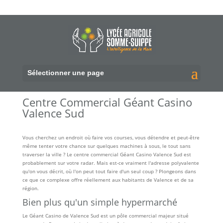
Sélectionner une page
Centre Commercial Géant Casino
Valence Sud
Vous cherchez un endroit où faire vos courses, vous détendre et peut-être
même tenter votre chance sur quelques machines à sous, le tout sans
traverser la ville ? Le centre commercial Géant Casino Valence Sud est
probablement sur votre radar. Mais est-ce vraiment l'adresse polyvalente
qu'on vous décrit, où l'on peut tout faire d'un seul coup ? Plongeons dans
ce que ce complexe offre réellement aux habitants de Valence et de sa
région.
Bien plus qu'un simple hypermarché
Le Géant Casino de Valence Sud est un pôle commercial majeur situé