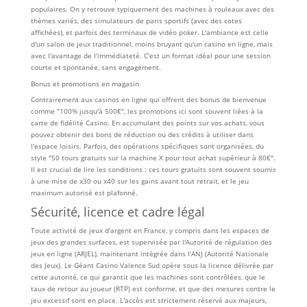
populaires. On y retrouve typiquement des machines à rouleaux avec des
thèmes variés, des simulateurs de paris sportifs (avec des cotes
affichées), et parfois des terminaux de vidéo poker. L'ambiance est celle
d'un salon de jeux traditionnel, moins bruyant qu'un casino en ligne, mais
avec l'avantage de l'immédiateté. C'est un format idéal pour une session
courte et spontanée, sans engagement.
Bonus et promotions en magasin
Contrairement aux casinos en ligne qui offrent des bonus de bienvenue
comme "100% jusqu'à 500€", les promotions ici sont souvent liées à la
carte de fidélité Casino. En accumulant des points sur vos achats, vous
pouvez obtenir des bons de réduction ou des crédits à utiliser dans
l'espace loisirs. Parfois, des opérations spécifiques sont organisées, du
style "50 tours gratuits sur la machine X pour tout achat supérieur à 80€".
Il est crucial de lire les conditions : ces tours gratuits sont souvent soumis
à une mise de x30 ou x40 sur les gains avant tout retrait, et le jeu
maximum autorisé est plafonné.
Sécurité, licence et cadre légal
Toute activité de jeux d'argent en France, y compris dans les espaces de
jeux des grandes surfaces, est supervisée par l'Autorité de régulation des
jeux en ligne (ARJEL), maintenant intégrée dans l'ANJ (Autorité Nationale
des Jeux). Le Géant Casino Valence Sud opère sous la licence délivrée par
cette autorité, ce qui garantit que les machines sont contrôlées, que le
taux de retour au joueur (RTP) est conforme, et que des mesures contre le
jeu excessif sont en place. L'accès est strictement réservé aux majeurs,