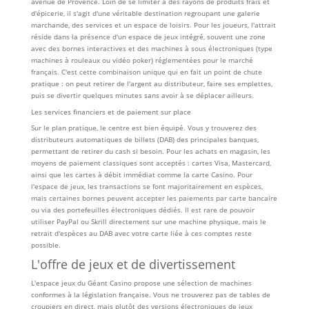
avenue de Provence. Loin de se limiter à des rayons de produits frais et
d'épicerie, il s'agit d'une véritable destination regroupant une galerie
marchande, des services et un espace de loisirs. Pour les joueurs, l'attrait
réside dans la présence d'un espace de jeux intégré, souvent une zone
avec des bornes interactives et des machines à sous électroniques (type
machines à rouleaux ou vidéo poker) réglementées pour le marché
français. C'est cette combinaison unique qui en fait un point de chute
pratique : on peut retirer de l'argent au distributeur, faire ses emplettes,
puis se divertir quelques minutes sans avoir à se déplacer ailleurs.
Les services financiers et de paiement sur place
Sur le plan pratique, le centre est bien équipé. Vous y trouverez des
distributeurs automatiques de billets (DAB) des principales banques,
permettant de retirer du cash si besoin. Pour les achats en magasin, les
moyens de paiement classiques sont acceptés : cartes Visa, Mastercard,
ainsi que les cartes à débit immédiat comme la carte Casino. Pour
l'espace de jeux, les transactions se font majoritairement en espèces,
mais certaines bornes peuvent accepter les paiements par carte bancaire
ou via des portefeuilles électroniques dédiés. Il est rare de pouvoir
utiliser PayPal ou Skrill directement sur une machine physique, mais le
retrait d'espèces au DAB avec votre carte liée à ces comptes reste
possible.
L'offre de jeux et de divertissement
L'espace jeux du Géant Casino propose une sélection de machines
conformes à la législation française. Vous ne trouverez pas de tables de
croupiers en direct, mais plutôt des versions électroniques de jeux