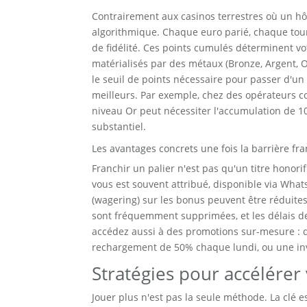
Contrairement aux casinos terrestres où un hô
algorithmique. Chaque euro parié, chaque tour
de fidélité. Ces points cumulés déterminent vot
matérialisés par des métaux (Bronze, Argent, Or
le seuil de points nécessaire pour passer d'un
meilleurs. Par exemple, chez des opérateurs 
niveau Or peut nécessiter l'accumulation de 1
substantiel.
Les avantages concrets une fois la barrière fr
Franchir un palier n'est pas qu'un titre honor
vous est souvent attribué, disponible via Wh
(wagering) sur les bonus peuvent être réduites
sont fréquemment supprimées, et les délais d
accédez aussi à des promotions sur-mesure : de
rechargement de 50% chaque lundi, ou une invi
Stratégies pour accélérer
Jouer plus n'est pas la seule méthode. La clé 