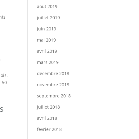
août 2019
nts
juillet 2019
juin 2019
mai 2019
avril 2019
"
mars 2019
e
décembre 2018
ois,
s 50
novembre 2018
septembre 2018
s
juillet 2018
avril 2018
février 2018