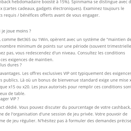
hback hebdomadaire boosté à 15%). Spinmama se distingue avec 
 (cartes cadeaux, gadgets électroniques). Examinez toujours le
ts requis / bénéfices offerts avant de vous engager.
 je joue moins ?
nos, comme Bet365 ou 1Win, opèrent avec un système de "maintien d
nombre minimum de points sur une période (souvent trimestrielle
ignez pas, vous redescendez d'un niveau. Consultez les conditions
ces exigences de maintien.
plus dures ?
x avantages. Les offres exclusives VIP ont typiquement des exigence
us publics. Là où un bonus de bienvenue standard exige une mise 
e x15 ou x20. Les jeux autorisés pour remplir ces conditions son
jeux de table.
ager VIP ?
ntact dédié. Vous pouvez discuter du pourcentage de votre cashback
de l'organisation d'une session de jeu privée. Votre pouvoir de
me de jeu régulier. N'hésitez pas à formuler des demandes précise