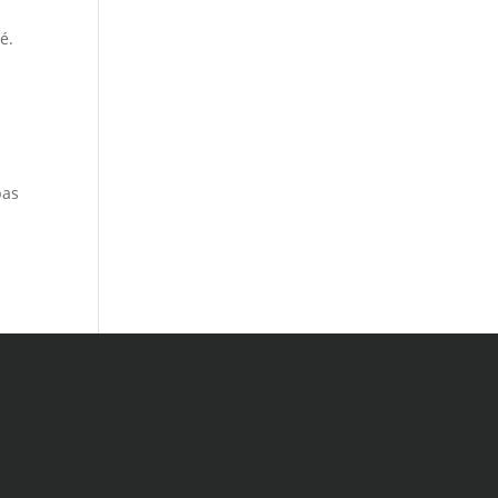
é.
pas