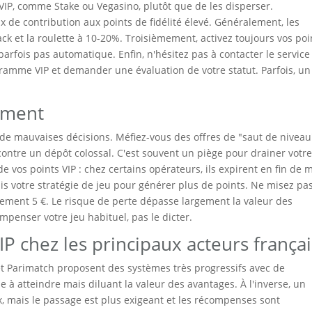
 VIP, comme Stake ou Vegasino, plutôt que de les disperser.
x de contribution aux points de fidélité élevé. Généralement, les
ck et la roulette à 10-20%. Troisièmement, activez toujours vos poi
 parfois pas automatique. Enfin, n'hésitez pas à contacter le service
gramme VIP et demander une évaluation de votre statut. Parfois, un
lument
de mauvaises décisions. Méfiez-vous des offres de "saut de niveau
ontre un dépôt colossal. C'est souvent un piège pour drainer votr
de vos points VIP : chez certains opérateurs, ils expirent en fin de m
ais votre stratégie de jeu pour générer plus de points. Ne misez pa
lement 5 €. Le risque de perte dépasse largement la valeur des
penser votre jeu habituel, pas le dicter.
P chez les principaux acteurs françai
t Parimatch proposent des systèmes très progressifs avec de
 à atteindre mais diluant la valeur des avantages. À l'inverse, un
 mais le passage est plus exigeant et les récompenses sont