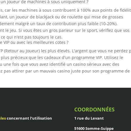
r un joueur de machines à sous uniquement ?
is, car les machines à sous contribuent à 100% aux points de fidélit
ant, un joueur de blackjack ou de roulette qui mise de grosses
ement malgré un taux de contribution plus faible (10-20%).
t le jeu. Si vous êtes un gros parieur sur le sport, vérifiez que vos
ce qui n'est pas toujours le cas.
e VIP ou avec les meilleures cotes ?
RTP (Retour au Joueur) les plus élevés. L'argent que vous ne perdez 
 plus précieux que les cadeaux d'un programme VIP. Utilisez le
une fois que vous avez identifié un casino sérieux avec des
ez pas attirer par un mauvais casino juste pour son programme de
COORDONNÉES
ales
concernant l’utilisation
1 rue du Levant
51600 Somme-Suippe