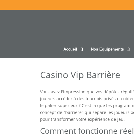
Accueil
Nos Équipements
Casino Vip Barrière
Vous avez l'impression que vos dépôtes réguli
joueurs accéder à des tournois privés ou obte
le palier supérieur ? C'est là que les programm
concept de "barrière" qui sépare les joueurs o
pour transformer votre expérience de jeu.
Comment fonctionne réel