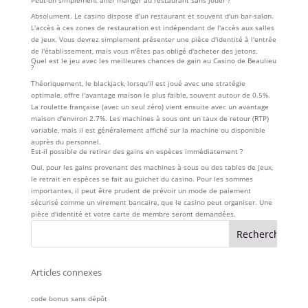
Peut-on simplement aller manger au restaurant sans jouer ?
Absolument. Le casino dispose d'un restaurant et souvent d'un bar-salon.
L'accès à ces zones de restauration est indépendant de l'accès aux salles
de jeux. Vous devrez simplement présenter une pièce d'identité à l'entrée
de l'établissement, mais vous n'êtes pas obligé d'acheter des jetons.
Quel est le jeu avec les meilleures chances de gain au Casino de Beaulieu
?
Théoriquement, le blackjack, lorsqu'il est joué avec une stratégie
optimale, offre l'avantage maison le plus faible, souvent autour de 0.5%.
La roulette française (avec un seul zéro) vient ensuite avec un avantage
maison d'environ 2.7%. Les machines à sous ont un taux de retour (RTP)
variable, mais il est généralement affiché sur la machine ou disponible
auprès du personnel.
Est-il possible de retirer des gains en espèces immédiatement ?
Oui, pour les gains provenant des machines à sous ou des tables de jeux,
le retrait en espèces se fait au guichet du casino. Pour les sommes
importantes, il peut être prudent de prévoir un mode de paiement
sécurisé comme un virement bancaire, que le casino peut organiser. Une
pièce d'identité et votre carte de membre seront demandées.
Articles connexes
code bonus sans dépôt