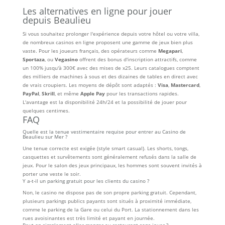
Les alternatives en ligne pour jouer
depuis Beaulieu
Si vous souhaitez prolonger l'expérience depuis votre hôtel ou votre villa,
de nombreux casinos en ligne proposent une gamme de jeux bien plus
vaste. Pour les joueurs français, des opérateurs comme
Megapari
,
Sportaza
, ou
Vegasino
offrent des bonus d'inscription attractifs, comme
un 100% jusqu'à 300€ avec des mises de x25. Leurs catalogues comptent
des milliers de machines à sous et des dizaines de tables en direct avec
de vrais croupiers. Les moyens de dépôt sont adaptés :
Visa
,
Mastercard
,
PayPal
,
Skrill
, et même
Apple Pay
pour les transactions rapides.
L'avantage est la disponibilité 24h/24 et la possibilité de jouer pour
quelques centimes.
FAQ
Quelle est la tenue vestimentaire requise pour entrer au Casino de
Beaulieu sur Mer ?
Une tenue correcte est exigée (style smart casual). Les shorts, tongs,
casquettes et survêtements sont généralement refusés dans la salle de
jeux. Pour le salon des jeux principaux, les hommes sont souvent invités à
porter une veste le soir.
Y a-t-il un parking gratuit pour les clients du casino ?
Non, le casino ne dispose pas de son propre parking gratuit. Cependant,
plusieurs parkings publics payants sont situés à proximité immédiate,
comme le parking de la Gare ou celui du Port. La stationnement dans les
rues avoisinantes est très limité et payant en journée.