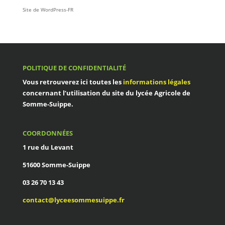
Site de WordPress-FR
POLITIQUE DE CONFIDENTIALITÉ
Vous retrouverez ici toutes les
informations légales
concernant l’utilisation du site du
lycée Agricole de
Somme-Suippe
.
COORDONNÉES
1 rue du Levant
51600 Somme-Suippe
03 26 70 13 43
contact@lyceesommesuippe.fr