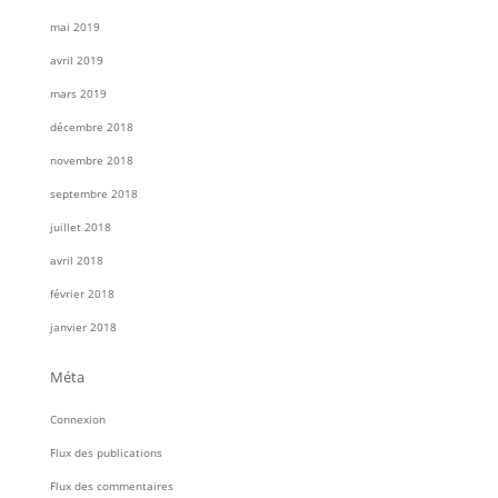
mai 2019
avril 2019
mars 2019
décembre 2018
novembre 2018
septembre 2018
juillet 2018
avril 2018
février 2018
janvier 2018
Méta
Connexion
Flux des publications
Flux des commentaires