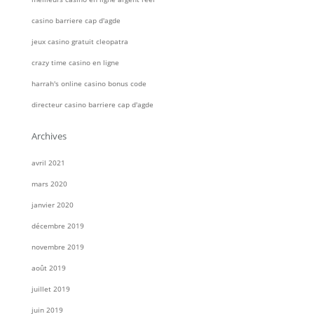
casino barriere cap d'agde
jeux casino gratuit cleopatra
crazy time casino en ligne
harrah's online casino bonus code
directeur casino barriere cap d'agde
Archives
avril 2021
mars 2020
janvier 2020
décembre 2019
novembre 2019
août 2019
juillet 2019
juin 2019