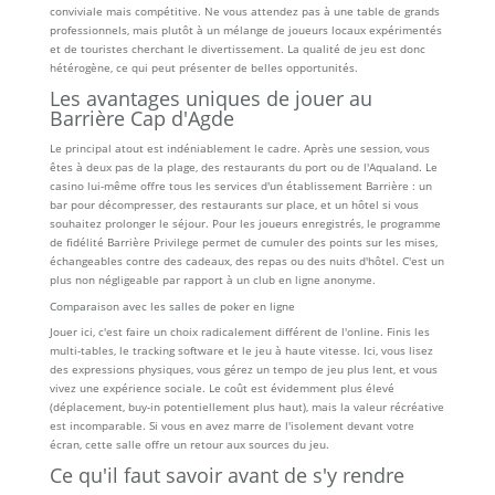
conviviale mais compétitive. Ne vous attendez pas à une table de grands
professionnels, mais plutôt à un mélange de joueurs locaux expérimentés
et de touristes cherchant le divertissement. La qualité de jeu est donc
hétérogène, ce qui peut présenter de belles opportunités.
Les avantages uniques de jouer au
Barrière Cap d'Agde
Le principal atout est indéniablement le cadre. Après une session, vous
êtes à deux pas de la plage, des restaurants du port ou de l'Aqualand. Le
casino lui-même offre tous les services d'un établissement Barrière : un
bar pour décompresser, des restaurants sur place, et un hôtel si vous
souhaitez prolonger le séjour. Pour les joueurs enregistrés, le programme
de fidélité Barrière Privilege permet de cumuler des points sur les mises,
échangeables contre des cadeaux, des repas ou des nuits d'hôtel. C'est un
plus non négligeable par rapport à un club en ligne anonyme.
Comparaison avec les salles de poker en ligne
Jouer ici, c'est faire un choix radicalement différent de l'online. Finis les
multi-tables, le tracking software et le jeu à haute vitesse. Ici, vous lisez
des expressions physiques, vous gérez un tempo de jeu plus lent, et vous
vivez une expérience sociale. Le coût est évidemment plus élevé
(déplacement, buy-in potentiellement plus haut), mais la valeur récréative
est incomparable. Si vous en avez marre de l'isolement devant votre
écran, cette salle offre un retour aux sources du jeu.
Ce qu'il faut savoir avant de s'y rendre