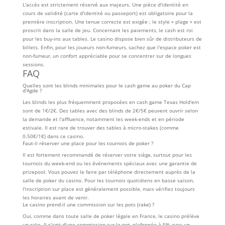
L'accès est strictement réservé aux majeurs. Une pièce d'identité en
cours de validité (carte d'identité ou passeport) est obligatoire pour la
première inscription. Une tenue correcte est exigée ; le style « plage » est
proscrit dans la salle de jeu. Concernant les paiements, le cash est roi
pour les buy-ins aux tables. Le casino dispose bien sûr de distributeurs de
billets. Enfin, pour les joueurs non-fumeurs, sachez que l'espace poker est
non-fumeur, un confort appréciable pour se concentrer sur de longues
sessions.
FAQ
Quelles sont les blinds minimales pour le cash game au poker du Cap
d'Agde ?
Les blinds les plus fréquemment proposées en cash game Texas Hold'em
sont de 1€/2€. Des tables avec des blinds de 2€/5€ peuvent ouvrir selon
la demande et l'affluence, notamment les week-ends et en période
estivale. Il est rare de trouver des tables à micro-stakes (comme
0.50€/1€) dans ce casino.
Faut-il réserver une place pour les tournois de poker ?
Il est fortement recommandé de réserver votre siège, surtout pour les
tournois du week-end ou les événements spéciaux avec une garantie de
prizepool. Vous pouvez le faire par téléphone directement auprès de la
salle de poker du casino. Pour les tournois quotidiens en basse saison,
l'inscription sur place est généralement possible, mais vérifiez toujours
les horaires avant de venir.
Le casino prend-il une commission sur les pots (rake) ?
Oui, comme dans toute salle de poker légale en France, le casino prélève
un rake. Il s'agit d'une commission sur le pot, plafonnée à 5% avec un