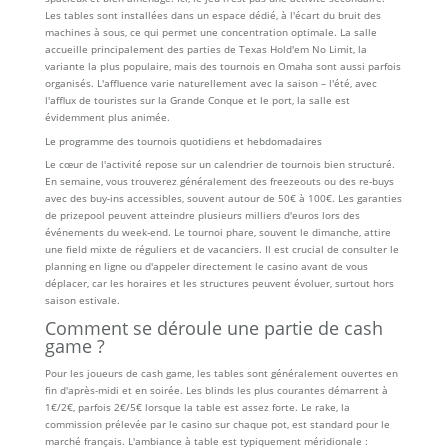
Les tables sont installées dans un espace dédié, à l'écart du bruit des
machines à sous, ce qui permet une concentration optimale. La salle
accueille principalement des parties de Texas Hold'em No Limit, la
variante la plus populaire, mais des tournois en Omaha sont aussi parfois
organisés. L'affluence varie naturellement avec la saison – l'été, avec
l'afflux de touristes sur la Grande Conque et le port, la salle est
évidemment plus animée.
Le programme des tournois quotidiens et hebdomadaires
Le cœur de l'activité repose sur un calendrier de tournois bien structuré.
En semaine, vous trouverez généralement des freezeouts ou des re-buys
avec des buy-ins accessibles, souvent autour de 50€ à 100€. Les garanties
de prizepool peuvent atteindre plusieurs milliers d'euros lors des
événements du week-end. Le tournoi phare, souvent le dimanche, attire
une field mixte de réguliers et de vacanciers. Il est crucial de consulter le
planning en ligne ou d'appeler directement le casino avant de vous
déplacer, car les horaires et les structures peuvent évoluer, surtout hors
saison estivale.
Comment se déroule une partie de cash
game ?
Pour les joueurs de cash game, les tables sont généralement ouvertes en
fin d'après-midi et en soirée. Les blinds les plus courantes démarrent à
1€/2€, parfois 2€/5€ lorsque la table est assez forte. Le rake, la
commission prélevée par le casino sur chaque pot, est standard pour le
marché français. L'ambiance à table est typiquement méridionale :