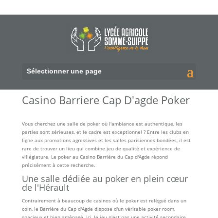
Sélectionner une page
Casino Barriere Cap D'agde Poker
Vous cherchez une salle de poker où l'ambiance est authentique, les
parties sont sérieuses, et le cadre est exceptionnel ? Entre les clubs en
ligne aux promotions agressives et les salles parisiennes bondées, il est
rare de trouver un lieu qui combine jeu de qualité et expérience de
villégiature. Le poker au Casino Barrière du Cap d'Agde répond
précisément à cette recherche.
Une salle dédiée au poker en plein cœur
de l'Hérault
Contrairement à beaucoup de casinos où le poker est relégué dans un
coin, le Barrière du Cap d'Agde dispose d'un véritable poker room,
spacieux et bien aménagé. Ici, le jeu n'est pas une activité secondaire.