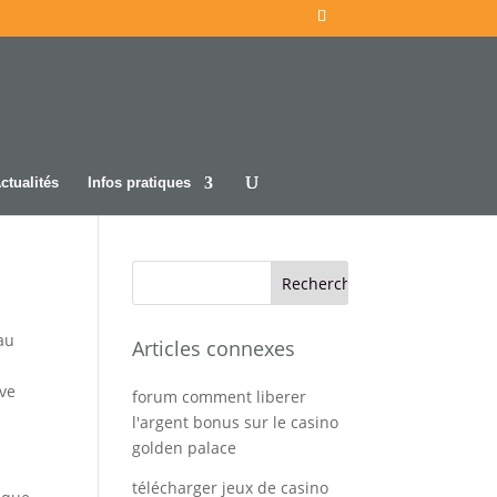
ctualités
Infos pratiques
au
Articles connexes
uve
forum comment liberer
l'argent bonus sur le casino
golden palace
télécharger jeux de casino