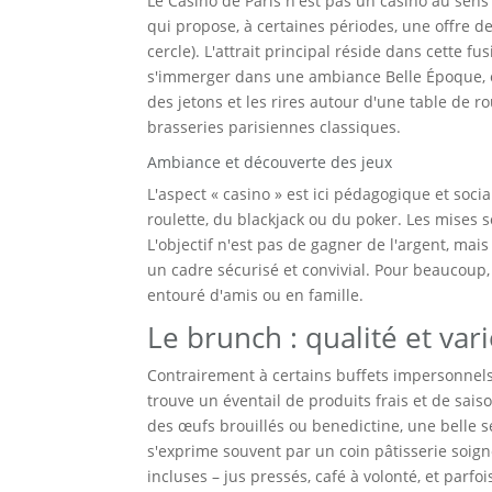
Le Casino de Paris n'est pas un casino au sens 
qui propose, à certaines périodes, une offre de
cercle). L'attrait principal réside dans cette
s'immerger dans une ambiance Belle Époque, ent
des jetons et les rires autour d'une table de r
brasseries parisiennes classiques.
Ambiance et découverte des jeux
L'aspect « casino » est ici pédagogique et socia
roulette, du blackjack ou du poker. Les mises s
L'objectif n'est pas de gagner de l'argent, ma
un cadre sécurisé et convivial. Pour beaucoup, 
entouré d'amis ou en famille.
Le brunch : qualité et vari
Contrairement à certains buffets impersonnels
trouve un éventail de produits frais et de sais
des œufs brouillés ou benedictine, une belle s
s'exprime souvent par un coin pâtisserie soig
incluses – jus pressés, café à volonté, et par